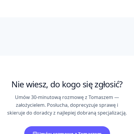
Perkowska
Gradowicz
Fabiszewski
Smoła
Żółtowski
♣
♥
♠
MORTGAGE
OPERATIONS
FINANCIAL
MORTGAGE
EXPERT
SPECIALIST
ANALYST
ASSISTANT
FINANCIAL
EXPERT
KRÓLOWA
AS
WALET
DAMA
JOKER
♠
♥
♣
♥
Q
A
W
D
✦
♥
♥
♠
♣
♠♥♣♦
Nie wiesz, do kogo się zgłosić?
Umów 30-minutową rozmowę z Tomaszem —
założycielem. Posłucha, doprecyzuje sprawę i
skieruje do doradcy z najlepiej dobraną specjalizacją.
Umów rozmowę z Tomaszem