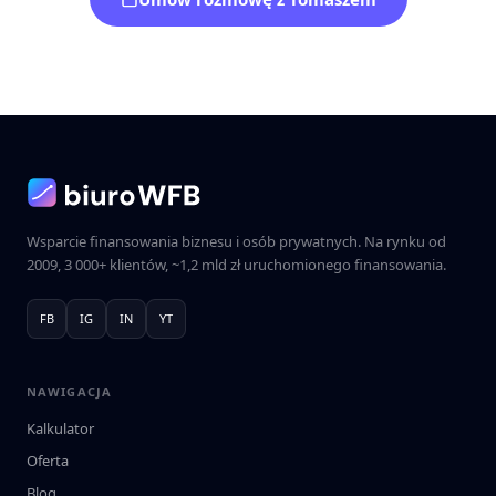
Wsparcie finansowania biznesu i osób prywatnych. Na rynku od
2009
,
3 000+
klientów,
~1,2 mld zł
uruchomionego finansowania.
FB
IG
IN
YT
NAWIGACJA
Kalkulator
Oferta
Blog