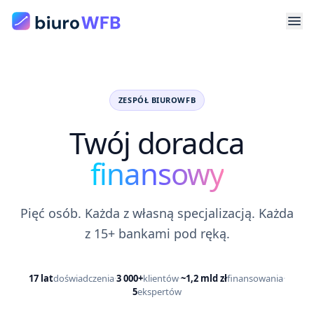
ZESPÓŁ BIUROWFB
Twój doradca
finansowy
Pięć
osób
. Każda z własną specjalizacją. Każda
z 15+ bankami pod ręką.
17
lat
doświadczenia
·
3 000+
klientów
·
~1,2 mld zł
finansowania
·
5
ekspertów
Laura
Wiktoria
Radosław
Wiktoria
Tomasz